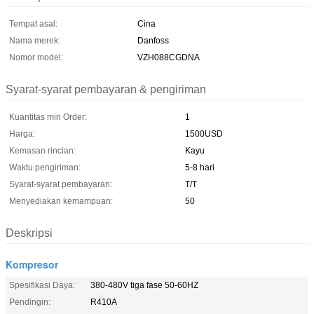
Tempat asal:
Cina
Nama merek:
Danfoss
Nomor model:
VZH088CGDNA
Syarat-syarat pembayaran & pengiriman
Kuantitas min Order:
1
Harga:
1500USD
Kemasan rincian:
Kayu
Waktu pengiriman:
5-8 hari
Syarat-syarat pembayaran:
T/T
Menyediakan kemampuan:
50
Deskripsi
Kompresor
Spesifikasi Daya:
380-480V tiga fase 50-60HZ
Pendingin:
R410A