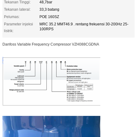
Tekanan Tinggi:
48,7bar
Tekanan lateral:
33,3 batang
Pelumas:
POE 160SZ
Parameter injeksi
MRC 35.2 MMT46.9 . rentang frekuensi 30-200Hz 25-
100RPS
listrik:
Danfoss Variable Frequency Compressor VZH088CGDNA